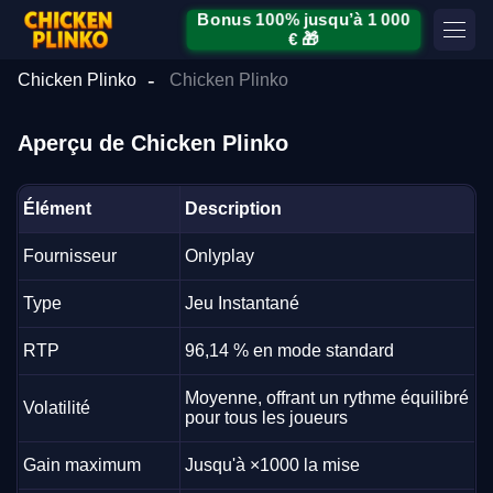
Bonus 100% jusqu’à 1 000
€ 🎁
Chicken Plinko
Chicken Plinko
Aperçu de Chicken Plinko
Élément
Description
Fournisseur
Onlyplay
Type
Jeu Instantané
RTP
96,14 % en mode standard
Moyenne, offrant un rythme équilibré
Volatilité
pour tous les joueurs
Gain maximum
Jusqu'à ×1000 la mise